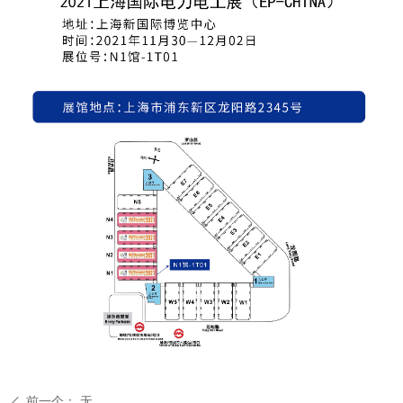
前一个：
无
ꄴ