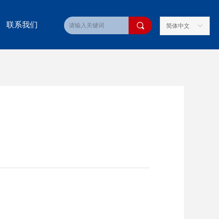
联系我们
끠
简体中文
ꀅ