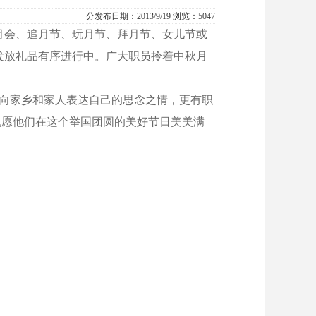
分发布
日期：2013/9/19 浏览：5047
月会、追月节、玩月节、拜月节、女儿节或
发放礼品有序进行中。广大职员拎着中秋月
向家乡和家人表达自己的思念之情，更有职
祝愿他们在这个举国团圆的美好节日美美满